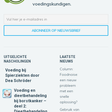
voedingskundigen.
UITGELICHTE
LAATSTE
NASCHOLINGEN
NIEUWS
Column:
Voeding bij
Foodnoise:
Spierziekten
door
een nieuw
Dea Schröder
probleem
Voeding en
met een
dieetbehandeling
snelle
bij borstkanker –
oplossing?
deel 2:
Gebruik van
Dieetbehandeling