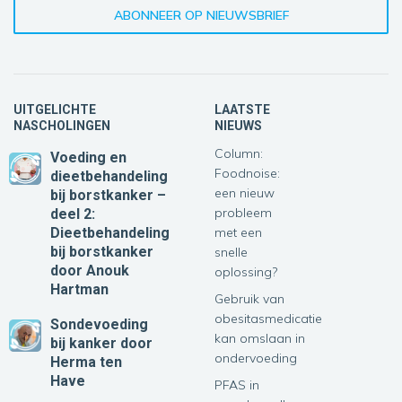
UITGELICHTE
LAATSTE
NASCHOLINGEN
NIEUWS
Column:
Voeding en
Foodnoise:
dieetbehandeling
een nieuw
bij borstkanker –
probleem
deel 2:
Dieetbehandeling
met een
bij borstkanker
snelle
door Anouk
oplossing?
Hartman
Gebruik van
obesitasmedicatie
Sondevoeding
kan omslaan in
bij kanker
door
ondervoeding
Herma ten
Have
PFAS in