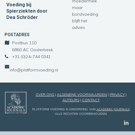
moedermelk
Voeding bij
maar
Spierziekten
door
borstvoeding
Dea Schröder
blijft het
advies
POSTADRES
Postbus 110
6860 AC Oosterbeek
+31 (0)24–744 0341
info@platformvoeding.nl
OVER ONS
|
ALGEMENE VOORWAARDEN
|
PRIVACY
|
AUTEURS
|
CONTACT
PLATFORM VOEDING IS ONDERDEEL VAN
ACADEMIC JOURNALS
.
ALLE RECHTEN VOORBEHOUDEN.