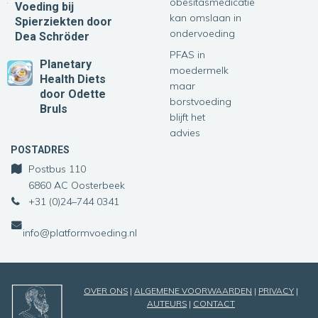
obesitasmedicatie
Voeding bij
kan omslaan in
Spierziekten
door
ondervoeding
Dea Schröder
PFAS in
Planetary
moedermelk
Health Diets
maar
door Odette
borstvoeding
Bruls
blijft het
advies
POSTADRES
Postbus 110
6860 AC Oosterbeek
+31 (0)24–744 0341
info@platformvoeding.nl
OVER ONS
|
ALGEMENE VOORWAARDEN
|
PRIVACY
|
AUTEURS
|
CONTACT