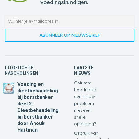
voedingskundigen.
UITGELICHTE
LAATSTE
NASCHOLINGEN
NIEUWS
Column:
Voeding en
Foodnoise:
dieetbehandeling
een nieuw
bij borstkanker –
probleem
deel 2:
Dieetbehandeling
met een
bij borstkanker
snelle
door Anouk
oplossing?
Hartman
Gebruik van