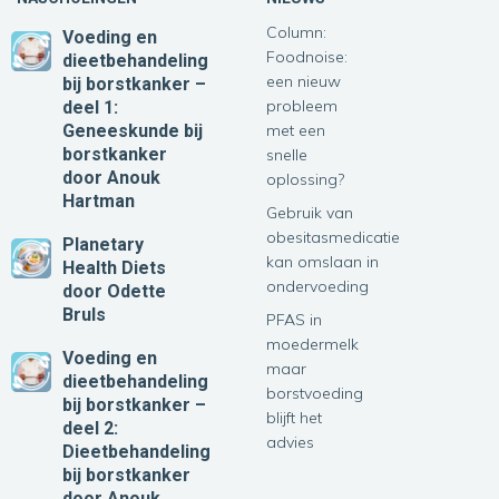
Column:
Voeding en
Foodnoise:
dieetbehandeling
een nieuw
bij borstkanker –
probleem
deel 1:
Geneeskunde bij
met een
borstkanker
snelle
door Anouk
oplossing?
Hartman
Gebruik van
obesitasmedicatie
Planetary
kan omslaan in
Health Diets
ondervoeding
door Odette
Bruls
PFAS in
moedermelk
Voeding en
maar
dieetbehandeling
borstvoeding
bij borstkanker –
blijft het
deel 2:
advies
Dieetbehandeling
bij borstkanker
door Anouk