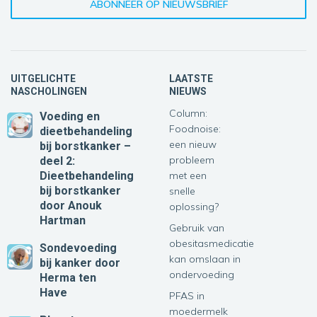
UITGELICHTE
LAATSTE
NASCHOLINGEN
NIEUWS
Column:
Voeding en
Foodnoise:
dieetbehandeling
een nieuw
bij borstkanker –
probleem
deel 2:
Dieetbehandeling
met een
bij borstkanker
snelle
door Anouk
oplossing?
Hartman
Gebruik van
obesitasmedicatie
Sondevoeding
kan omslaan in
bij kanker
door
ondervoeding
Herma ten
Have
PFAS in
moedermelk