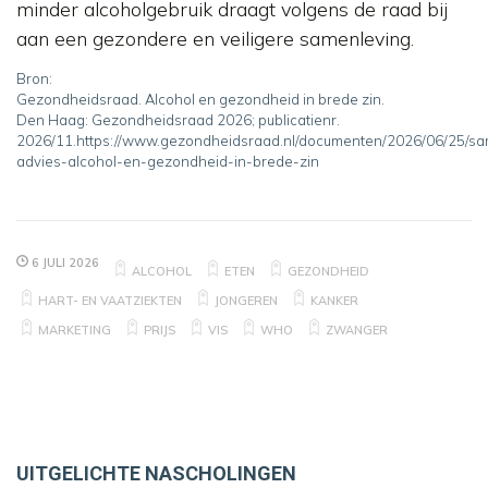
minder alcoholgebruik draagt volgens de raad bij
aan een gezondere en veiligere samenleving.
Bron:
Gezondheidsraad. Alcohol en gezondheid in brede zin.
Den Haag: Gezondheidsraad 2026; publicatienr.
2026/11.
https://www.gezondheidsraad.nl/documenten/2026/06/25/sa
advies-alcohol-en-gezondheid-in-brede-zin
6 JULI 2026
ALCOHOL
ETEN
GEZONDHEID
HART- EN VAATZIEKTEN
JONGEREN
KANKER
MARKETING
PRIJS
VIS
WHO
ZWANGER
UITGELICHTE NASCHOLINGEN