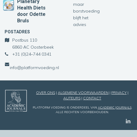
Planetary
maar
Health Diets
borstvoeding
door Odette
blijft het
Bruls
advies
POSTADRES
Postbus 110
6860 AC Oosterbeek
+31 (0)24–744 0341
info@platformvoeding.nl
OVER ONS
|
ALGEMENE VOORWAARDEN
|
PRIVACY
|
AUTEURS
|
CONTACT
PLATFORM VOEDING IS ONDERDEEL VAN
ACADEMIC JOURNALS
.
ALLE RECHTEN VOORBEHOUDEN.