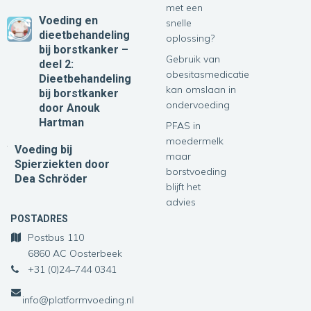
met een
Voeding en
snelle
dieetbehandeling
oplossing?
bij borstkanker –
Gebruik van
deel 2:
obesitasmedicatie
Dieetbehandeling
kan omslaan in
bij borstkanker
ondervoeding
door Anouk
Hartman
PFAS in
moedermelk
Voeding bij
maar
Spierziekten
door
borstvoeding
Dea Schröder
blijft het
advies
POSTADRES
Postbus 110
6860 AC Oosterbeek
+31 (0)24–744 0341
info@platformvoeding.nl