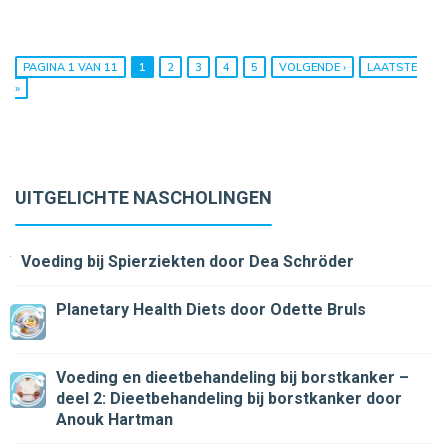
PAGINA 1 VAN 11
1
2
3
4
5
VOLGENDE ›
LAATSTE
»
UITGELICHTE NASCHOLINGEN
Voeding bij Spierziekten
door Dea Schröder
Planetary Health Diets
door Odette Bruls
Voeding en dieetbehandeling bij borstkanker –
deel 2: Dieetbehandeling bij borstkanker
door
Anouk Hartman