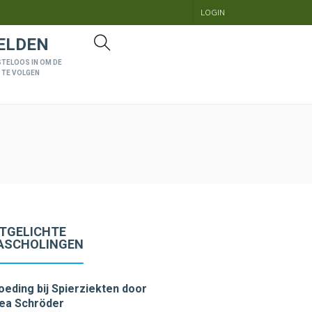
LOGIN
ELDEN
STELOOS IN OM DE
 TE VOLGEN
ITGELICHTE
ASCHOLINGEN
oeding bij Spierziekten
door
ea Schröder