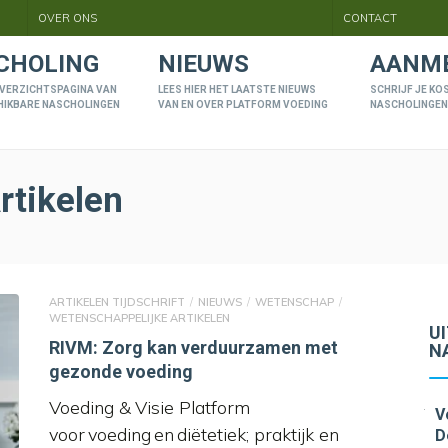
OVER ONS
CONTACT
CHOLING
NIEUWS
AANM
 OVERZICHTSPAGINA VAN
LEES HIER HET LAATSTE NIEUWS
SCHRIJF JE KO
HIKBARE NASCHOLINGEN
VAN EN OVER PLATFORM VOEDING
NASCHOLINGEN
rtikelen
ARTIKELEN TIJDSCHRIFT
NIEUWS
WETENSCHAP
WETENSCHAPPELIJKE ARTIKELEN
U
RIVM: Zorg kan verduurzamen met
N
gezonde voeding
Voeding & Visie Platform
V
voor voeding en diëtetiek; praktijk en
D