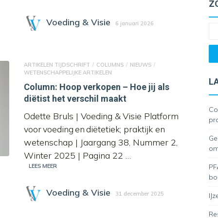
Z
Voeding & Visie
6 januari 2026
ARTIKELEN TIJDSCHRIFT
COLUMNS
NIEUWS
WETENSCHAPPELIJKE ARTIKELEN
L
Column: Hoop verkopen – Hoe jij als
diëtist het verschil maakt
Co
Odette Bruls | Voeding & Visie Platform
pr
voor voeding en diëtetiek; praktijk en
Ge
wetenschap | Jaargang 38, Nummer 2,
om
Winter 2025 | Pagina 22 …
LEES MEER
PF
bor
Voeding & Visie
31 december 2025
IJ
Re