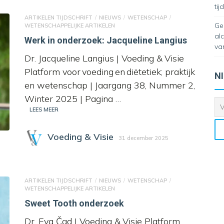
ti
ARTIKELEN TIJDSCHRIFT
NIEUWS
WETENSCHAP
Ge
WETENSCHAPPELIJKE ARTIKELEN
al
Werk in onderzoek: Jacqueline Langius
va
Dr. Jacqueline Langius | Voeding & Visie
Platform voor voeding en diëtetiek; praktijk
N
en wetenschap | Jaargang 38, Nummer 2,
Winter 2025 | Pagina …
LEES MEER
Voeding & Visie
31 december 2025
ARTIKELEN TIJDSCHRIFT
NIEUWS
WETENSCHAP
WETENSCHAPPELIJKE ARTIKELEN
Sweet Tooth onderzoek
Dr. Eva Čad | Voeding & Visie Platform