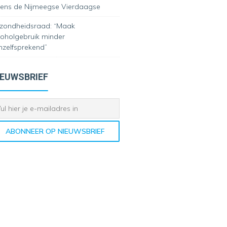
jdens de Nijmeegse Vierdaagse
zondheidsraad: “Maak
coholgebruik minder
nzelfsprekend”
IEUWSBRIEF