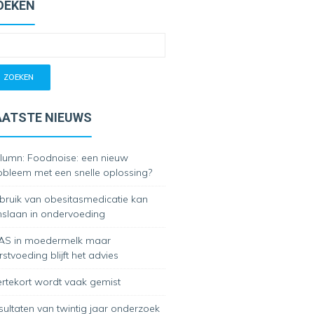
OEKEN
AATSTE NIEUWS
lumn: Foodnoise: een nieuw
obleem met een snelle oplossing?
bruik van obesitasmedicatie kan
slaan in ondervoeding
AS in moedermelk maar
stvoeding blijft het advies
zertekort wordt vaak gemist
sultaten van twintig jaar onderzoek