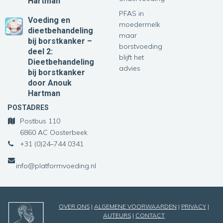
Hartman
PFAS in
Voeding en
moedermelk
dieetbehandeling
maar
bij borstkanker –
borstvoeding
deel 2:
blijft het
Dieetbehandeling
advies
bij borstkanker
door Anouk
Hartman
POSTADRES
Postbus 110
6860 AC Oosterbeek
+31 (0)24–744 0341
info@platformvoeding.nl
OVER ONS
|
ALGEMENE VOORWAARDEN
|
PRIVACY
|
AUTEURS
|
CONTACT