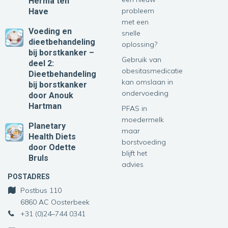
Herma ten
probleem
Have
met een
Voeding en
snelle
dieetbehandeling
oplossing?
bij borstkanker –
Gebruik van
deel 2:
obesitasmedicatie
Dieetbehandeling
kan omslaan in
bij borstkanker
ondervoeding
door Anouk
Hartman
PFAS in
moedermelk
Planetary
maar
Health Diets
borstvoeding
door Odette
blijft het
Bruls
advies
POSTADRES
Postbus 110
6860 AC Oosterbeek
+31 (0)24–744 0341