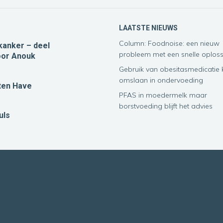
LAATSTE NIEUWS
Column: Foodnoise: een nieuw
kanker – deel
probleem met een snelle oploss
or Anouk
Gebruik van obesitasmedicatie
omslaan in ondervoeding
ten Have
PFAS in moedermelk maar
borstvoeding blijft het advies
uls