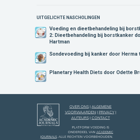
UITGELICHTE NASCHOLINGEN
Voeding en dieetbehandeling bij borst
2: Dieetbehandeling bij borstkanker
do
Hartman
Sondevoeding bij kanker
door Herma 
Planetary Health Diets
door Odette Br
OVER ONS
|
ALGEMENE
VOORWAARDEN
|
PRIVACY
|
AUTEURS
|
CONTACT
PLATFORM VOEDING IS
ONDERDEEL VAN
ACADEMIC
JOURNALS
. ALLE RECHTEN VOORBEHOUDEN.