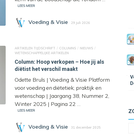
LEES MEER
Voeding & Visie
29 juli 2026
ARTIKELEN TIJDSCHRIFT
COLUMNS
NIEUWS
WETENSCHAPPELIJKE ARTIKELEN
Column: Hoop verkopen – Hoe jij als
diëtist het verschil maakt
V
Odette Bruls | Voeding & Visie Platform
D
voor voeding en diëtetiek; praktijk en
wetenschap | Jaargang 38, Nummer 2,
Winter 2025 | Pagina 22 …
Z
LEES MEER
Voeding & Visie
31 december 2025