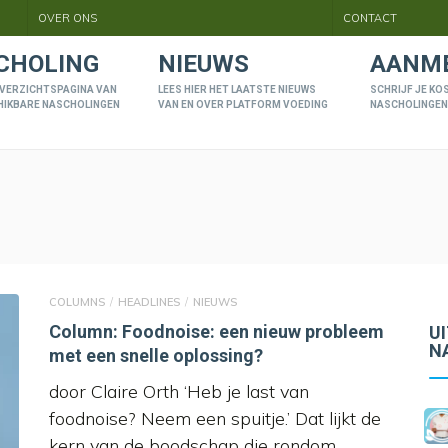
OVER ONS
CONTACT
CHOLING
NIEUWS
AANM
 OVERZICHTSPAGINA VAN
LEES HIER HET LAATSTE NIEUWS
SCHRIJF JE KO
HIKBARE NASCHOLINGEN
VAN EN OVER PLATFORM VOEDING
NASCHOLINGEN
COLUMNS
HEADLINES
NIEUWS
Column: Foodnoise: een nieuw probleem
U
N
met een snelle oplossing?
door Claire Orth ‘Heb je last van
foodnoise? Neem een spuitje.’ Dat lijkt de
kern van de boodschap die rondom …