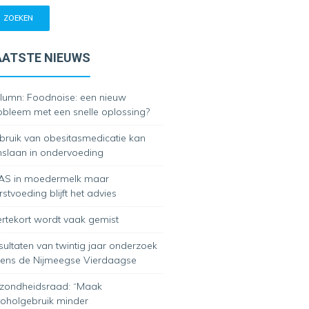
AATSTE NIEUWS
lumn: Foodnoise: een nieuw
obleem met een snelle oplossing?
bruik van obesitasmedicatie kan
slaan in ondervoeding
AS in moedermelk maar
stvoeding blijft het advies
zertekort wordt vaak gemist
sultaten van twintig jaar onderzoek
jdens de Nijmeegse Vierdaagse
zondheidsraad: “Maak
coholgebruik minder