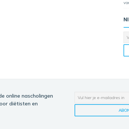
va
N
de online nascholingen
oor diëtisten en