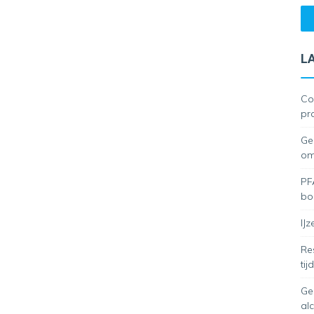
L
Co
pr
Ge
om
PF
bor
IJ
Re
ti
Ge
al