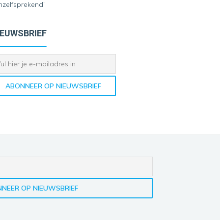
nzelfsprekend”
IEUWSBRIEF